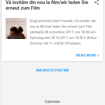
Vă invităm din nou la film/wir laden Sie
t
erneut zum Film
ă
r
Dragi prieteni/Liebe Freunde, Vă invităm din
i
nou la film/wir laden Sie erneut zum Film
sâmbătă 28 octombrie 2017, ora 18.30/am
Samstag den 28.10.2017, um 18.30 h Arthur-
Zitscher-Str.11, 63056 Offenbach
BACALAUREAT/ABSCHLUSSPRÜFUNG
Regie/scenariu/Regie/Buch: Cristian Mungiu
READ MORE »
Distributie/Besetzung: Adrian Titieni, Maria-
Victoria Dragus, Lia Bugnar Durta/Dauer: 122
MAI MULTE POSTĂRI
min Subtitrare/Untertitel: RO/EN/FR
Premii/Preise: FIPRESCI Award
Hamburg/Best Film Cannes 2016/Best
Screenplay/Best Actor
Calendar