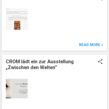
t
ă
r
i
READ MORE »
CROM lädt ein zur Ausstellung
„Zwischen den Welten“