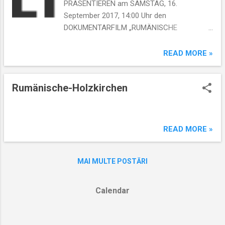
PRÄSENTIEREN am SAMSTAG, 16.
September 2017, 14:00 Uhr den
DOKUMENTARFILM „RUMÄNISCHE
HOLZKIRCHEN“, Regie KIKI VASILESCU,
Produzent CRISTINA IORDACHE Dauer: 50
READ MORE »
Minuten, mit Deutschen Untertiteln
Rumänische-Holzkirchen
READ MORE »
MAI MULTE POSTĂRI
Calendar