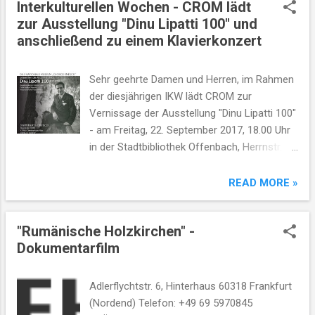
Interkulturellen Wochen - CROM lädt
t
zur Ausstellung "Dinu Lipatti 100" und
ă
anschließend zu einem Klavierkonzert
r
i
Sehr geehrte Damen und Herren, im Rahmen
der diesjährigen IKW lädt CROM zur
Vernissage der Ausstellung "Dinu Lipatti 100"
- am Freitag, 22. September 2017, 18.00 Uhr
in der Stadtbibliothek Offenbach, Herrnstr.
59. anschließend laden wir zu einem
Klavierkonzert mit KlavierArt (Corina
READ MORE »
Raducanu & Eugen Dumitrescu) in der Frei-
religiösen Gemeinde, Schillerplatz 1,
"Rumänische Holzkirchen" -
Offenbach. Sie werden u.a. Kompositionen
Dokumentarfilm
von Dinu Lipatti und George Enescu hören
können. Wir freuen uns auf Ihre Teilnahme!
Der Vorstand
Adlerflychtstr. 6, Hinterhaus 60318 Frankfurt
(Nordend) Telefon: +49 69 5970845