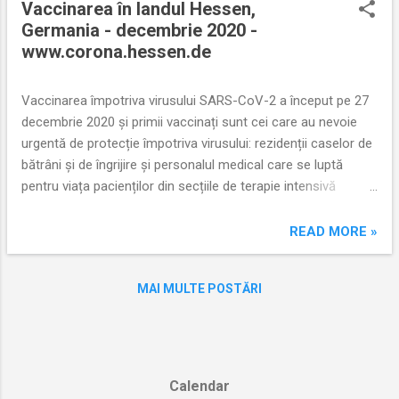
Vaccinarea în landul Hessen,
t
Germania - decembrie 2020 -
ă
www.corona.hessen.de
r
i
Vaccinarea împotriva virusului SARS-CoV-2 a început pe 27
decembrie 2020 și primii vaccinați sunt cei care au nevoie
urgentă de protecție împotriva virusului: rezidenții caselor de
bătrâni și de îngrijire și personalul medical care se luptă
pentru viața pacienților din secțiile de terapie intensivă
COVID-19 de luni de zile. Când vor fi disponibile mai multe
doze de vaccin, pot fi vaccinate și grupuri suplimentare de
READ MORE »
persoane. Atunci vor fi disponibile o linie telefonică directă și
un portal de înregistrare online. Ele vor fi disponibile mai întâi
MAI MULTE POSTĂRI
cetățenilor cu vârsta de peste 80 de ani. Informațiile vor
apărea și în ziare. În prezent nu este posibilă programarea
pentru vaccinare. Dacă aveți întrebări generale despre
Corona, puteți suna la numărul oficial 0800-555-4666 sau
căuta răspuns pe www.corona.hessen.de Traducere după
Calendar