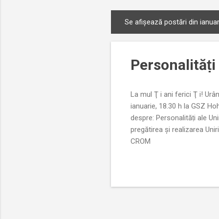
Se afișează postări din ianuar
P
o
s
Personalităṭi
t
ă
r
La mul Ţ i ani ferici Ţ i! Ur
i
ianuarie, 18.30 h la GSZ H
despre: Personalităṭi ale U
pregătirea şi realizarea Un
CROM