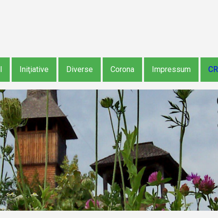
Treceți la conținutul principal
l
Iniţiative
Diverse
Corona
Impressum
CR