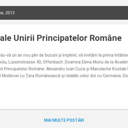
ie, 2013
 ale Unirii Principatelor Române
ându-vă un an nou plin de bucurii şi împliniri, vă invităm la prima întâl
ohoiu, Luisenstrasse 43, Offenbach. Doamna Elena Monu de la Acade
nirii Principatelor Române: Alexandru Ioan Cuza şi Manolache Kostaki
irii Moldovei cu Ţara Românească şi relaṭiile celor doi cu Germania. 
MAI MULTE POSTĂRI