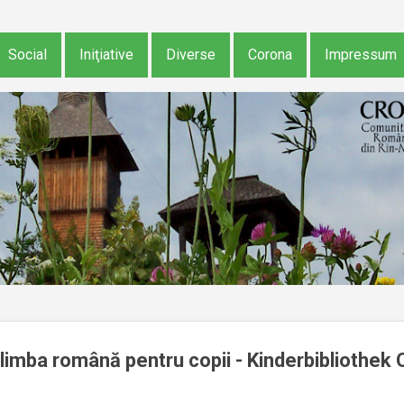
Treceți la conținutul principal
Social
Iniţiative
Diverse
Corona
Impressum
 limba română pentru copii - Kinderbibliothek