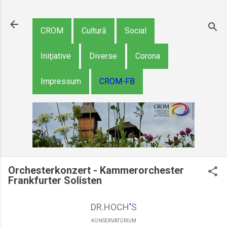
Treceți la conținutul p
CROM
Cultură
Social
Iniţiative
Diverse
Corona
Impressum
CROM-FB
Orchesterkonzert - Kammerorchester
Frankfurter Solisten
DR.HOCH
'
S
KONSERVATORIUM