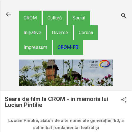
Treceți la conținutul p
CROM
Cultură
Social
Iniţiative
Diverse
Corona
Impressum
CROM-FB
Seara de film la CROM - in memoria lui
Lucian Pintilie
Lucian Pintilie, alături de alte nume ale generației '60, a
schimbat fundamental teatrul și