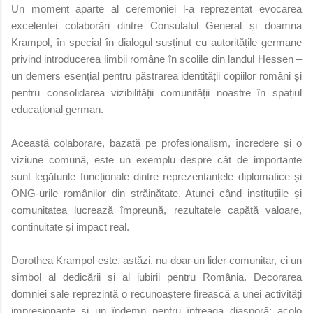
Un moment aparte al ceremoniei l-a reprezentat evocarea
excelentei colaborări dintre Consulatul General și doamna
Krampol, în special în dialogul susținut cu autoritățile germane
privind introducerea limbii române în școlile din landul Hessen –
un demers esențial pentru păstrarea identității copiilor români și
pentru consolidarea vizibilității comunității noastre în spațiul
educațional german.
Această colaborare, bazată pe profesionalism, încredere și o
viziune comună, este un exemplu despre cât de importante
sunt legăturile funcționale dintre reprezentanțele diplomatice și
ONG-urile românilor din străinătate. Atunci când instituțiile și
comunitatea lucrează împreună, rezultatele capătă valoare,
continuitate și impact real.
Dorothea Krampol este, astăzi, nu doar un lider comunitar, ci un
simbol al dedicării și al iubirii pentru România. Decorarea
domniei sale reprezintă o recunoaștere firească a unei activități
impresionante și un îndemn pentru întreaga diasporă: acolo