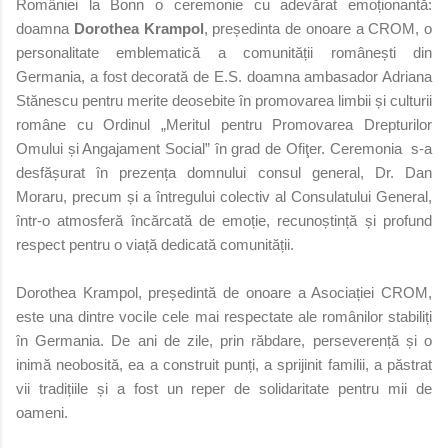
României la Bonn o ceremonie cu adevărat emoționantă:
doamna
Dorothea Krampol
, președinta de onoare a CROM, o
personalitate emblematică a comunității românești din
Germania, a fost decorată de E.S. doamna ambasador Adriana
Stănescu pentru merite deosebite în promovarea limbii și culturii
române cu Ordinul „Meritul pentru Promovarea Drepturilor
Omului și Angajament Social” în grad de Ofiţer. Ceremonia s-a
desfășurat în prezența domnului consul general, Dr. Dan
Moraru, precum și a întregului colectiv al Consulatului General,
într-o atmosferă încărcată de emoție, recunoștință și profund
respect pentru o viață dedicată comunității.
Dorothea Krampol, președintă de onoare a Asociației CROM,
este una dintre vocile cele mai respectate ale românilor stabiliți
în Germania. De ani de zile, prin răbdare, perseverență și o
inimă neobosită, ea a construit punți, a sprijinit familii, a păstrat
vii tradițiile și a fost un reper de solidaritate pentru mii de
oameni.